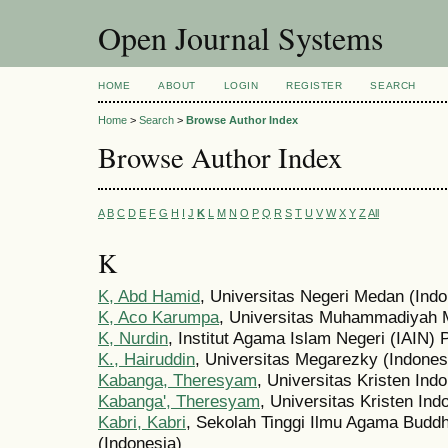
Open Journal Systems
HOME
ABOUT
LOGIN
REGISTER
SEARCH
Home
>
Search
>
Browse Author Index
Browse Author Index
A
B
C
D
E
F
G
H
I
J
K
L
M
N
O
P
Q
R
S
T
U
V
W
X
Y
Z
All
K
K, Abd Hamid
, Universitas Negeri Medan (Indo
K, Aco Karumpa
, Universitas Muhammadiyah 
K, Nurdin
, Institut Agama Islam Negeri (IAIN) 
K., Hairuddin
, Universitas Megarezky (Indones
Kabanga, Theresyam
, Universitas Kristen Ind
Kabanga', Theresyam
, Universitas Kristen Ind
Kabri, Kabri
, Sekolah Tinggi Ilmu Agama Budd
(Indonesia)