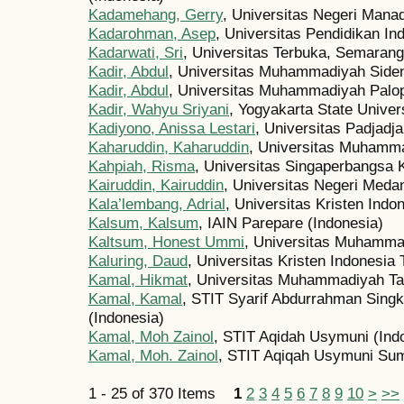
Kadamehang, Gerry
, Universitas Negeri Mana
Kadarohman, Asep
, Universitas Pendidikan In
Kadarwati, Sri
, Universitas Terbuka, Semarang
Kadir, Abdul
, Universitas Muhammadiyah Side
Kadir, Abdul
, Universitas Muhammadiyah Palop
Kadir, Wahyu Sriyani
, Yogyakarta State Univer
Kadiyono, Anissa Lestari
, Universitas Padjadja
Kaharuddin, Kaharuddin
, Universitas Muhamma
Kahpiah, Risma
, Universitas Singaperbangsa 
Kairuddin, Kairuddin
, Universitas Negeri Meda
Kala’lembang, Adrial
, Universitas Kristen Indo
Kalsum, Kalsum
, IAIN Parepare (Indonesia)
Kaltsum, Honest Ummi
, Universitas Muhammad
Kaluring, Daud
, Universitas Kristen Indonesia 
Kamal, Hikmat
, Universitas Muhammadiyah Ta
Kamal, Kamal
, STIT Syarif Abdurrahman Sing
(Indonesia)
Kamal, Moh Zainol
, STIT Aqidah Usymuni (Ind
Kamal, Moh. Zainol
, STIT Aqiqah Usymuni Sum
1 - 25 of 370 Items
1
2
3
4
5
6
7
8
9
10
>
>>