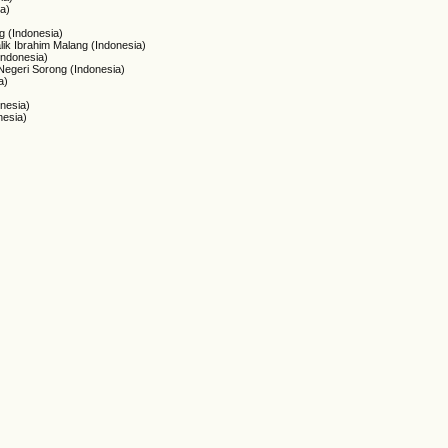
a)
g (Indonesia)
lik Ibrahim Malang (Indonesia)
Indonesia)
Negeri Sorong (Indonesia)
a)
nesia)
nesia)