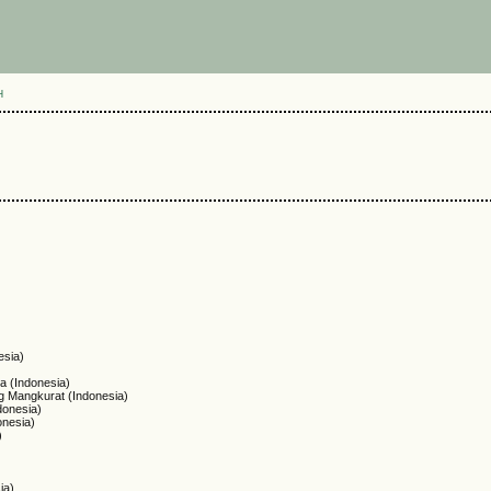
H
)
esia)
a (Indonesia)
ng Mangkurat (Indonesia)
donesia)
onesia)
)
ia)