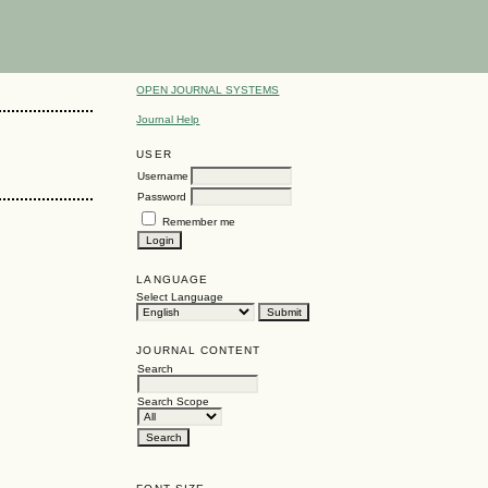
OPEN JOURNAL SYSTEMS
Journal Help
USER
Username
Password
Remember me
LANGUAGE
Select Language
JOURNAL CONTENT
Search
Search Scope