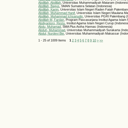
Abdillah, Abdillah
, Universitas Muhammadiyah Mataram (Indonesi
Abdillah, Bagus
, SMAN Sumatera Selatan (Indonesia)
Abdillah, Karim
, Universitas Islam Negeri Raden Fatah Palemban
Abdillah, Muhammad Hanif
, Universitas Islam Negeri Maulana Ma
Abdillah, Muhammad Ichsanudin
, Universitas PGRI Palembang (
Abdillah M, Fardan
, Program Pascasarjana Institut Agama Islam 
Abdiyantoro, Restu
, Institut Agama Islam Negeri Curup (Indonesi
Abdu, Muhamad
, SMA Plus Astha Hannas (Indonesia)
Abduh, Muhammad
, Universitas Muhammadiyah Surakarta (Indo
Abdul, Nurdevi Bte
, Universitas Muhammadiyah Makassar (Indo
1 - 25 of 1009 Items
1
2
3
4
5
6
7
8
9
10
>
>>