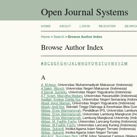
Open Journal Systems
HOME
ABOUT
LOGIN
REGISTER
SEARC
Home
>
Search
>
Browse Author Index
Browse Author Index
A
B
C
D
E
F
G
H
I
J
K
L
M
N
O
P
Q
R
S
T
U
V
W
X
Y
Z
All
A
A, M Agus
, Universitas Muhammadiyah Makassar (Indonesia)
A Saleh, Wizerti
, Universitas Negeri Makassar (Indonesia)
A Sayuti, Suminto
, Universitas Negeri Yogyakarta (Indonesia)
A T Syam, Masyitha Madani
, Universitas Hasanuddin (Indonesia
Aadilah, Endear Dahlia Nur
, Universitas Negeri Semarang (Indon
Abadi, Agus Maman
, Universitas Negeri Yogyakarta (Indonesia)
Abady, Andi Nur
, Sekolah Tinggi Olahraga & Kesehatan Bina Gun
Abbas, Ersis Warmansyah
, Pendidikan IPS, Universitas Lambu
Abbas, Ersis Warmansyah
, Universitas Lambung Mangkurat (In
Abbas, Ersis Warmansyah
, Lambung Mangkurat University (Ind
Abbas, M. Fadhly Farhy
, Universitas Lancang Kuning (Indonesia
Abbas, M.Fadhly Farhy
, Universitas Lancang Kuning (Indonesia)
Abbas, Sukardi
, Institut Agama Islam Negeri Ternate (Indonesia)
Abbas, Sukardi
, Institut Agama Islam Negeri Ternate
Abd Aziz, Nurul Aien Binti
, UiTM Johor Segamat Campus (Malays