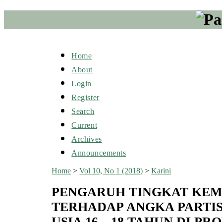
Home
About
Login
Register
Search
Current
Archives
Announcements
Home
>
Vol 10, No 1 (2018)
>
Karini
PENGARUH TINGKAT KEM
TERHADAP ANGKA PARTIS
USIA 16—18 TAHUN DI PR